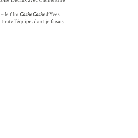
oise Decaux avec Clémentine
– le film
Cache Cache
d’Yves
oute l’équipe, dont je faisais