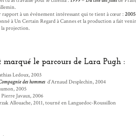
l tu as travaillé pour le cinéma :
1999
–
Du côté des filles
de Franç
illemin.
r rapport à un événement intéressant qui te tient à cœur :
2005
nné à Un Certain Regard à Cannes et la production a fait venir t
à la projection.
t marqué le parcours de Lara Pugh :
thias Ledoux, 2003
a Compagnie des hommes
d’Arnaud Desplechin, 2004
aumon, 2005
 Pierre Javaux, 2006
zak Allouache, 2011, tourné en Languedoc-Roussillon