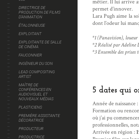
métier. Il lui arrive
permet d’innover.
DIRECTRICE DE
PRODUCTION DE FILMS
Lara Pugh aime la sol
D’ANIMATION
dont l’odeur lui manq
ÉTALONNEUSE
EXPLOITANT
*1 (Panavision), loueur 
EXPLOITANTE DE SALLE
*2 Réalisé par Adeline
DE CINÉMA
*3 Ensemble des prises 
FAUCONNIER
INGÉNIEUR DU SON
LEAD COMPOSITING
ARTIST
MAÎTRE DE
5 dates qui 
CONFÉRENCES EN
AUDIOVISUEL ET
NOUVEAUX MÉDIAS
Année de naissance 
PLASTICIENS
Formation ou rencontr
PREMIÈRE ASSISTANTE
où j’ai pu commencer 
DÉCORATRICE
professionnelles, not
PRODUCTEUR
Arrivée en région :
1
PRODUCTRICE