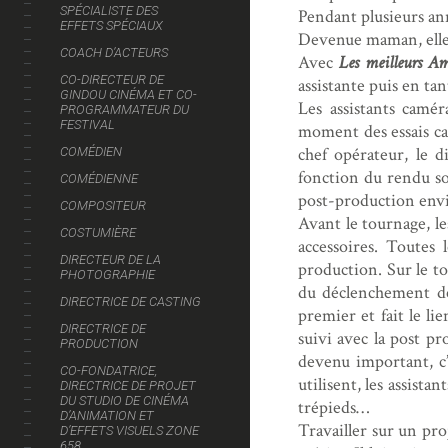
SPÉCIALISTE DES
Pendant plusieurs ann
EFFETS SPÉCIAUX
Devenue maman, elle f
COACH D’ACTEURS
Avec
Les meilleurs A
CO-DIRECTEUR DE
assistante puis en ta
GINDOU CINÉMA ET CO-
Les assistants camé
PROGRAMMATEUR DU
FESTIVAL
moment des essais cam
chef opérateur, le d
COMÉDIEN
fonction du rendu so
COMÉDIENNE
post-production envi
COMPOSITEUR
Avant le tournage, les
COSTUMIÈRE
accessoires. Toutes 
DIRECTEUR DE LA
production. Sur le t
PHOTOGRAPHIE
du déclenchement de
DIRECTRICE DE CASTING
premier et fait le li
DIRECTRICE DE
suivi avec la post pr
PRODUCTION
devenu important, c’
CO-FONDATRICE,
utilisent, les assista
DIRECTRICE DE PROJET
DU STUDIO DE CINÉMA
trépieds…
D’ANIMATION ET
Travailler sur un pro
D’EFFETS VISUELS ZONE
658