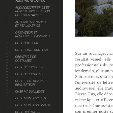
ASSISTANTE CAMÉRA
AUDIODESCRIPTRICE ET
RÉALISATRICE DE FILMS
DOCUMENTAIRES
AUTEURE, SCÉNARISTE
ET RÉALISATRICE
CASCADEUR ET
RÉGLEUR DE CASCADES
CHEF COIFFEUR
CHEF CONSTRUCTEUR
Sur un tournage, chaq
CRÉATRICE DE
résultat visuel, el
COSTUMES
professionnels du to
CHEF DÉCORATEUR
lendemain, c’est un p
CHEF DÉCORATRICE
Son parcours s’est en
CHEF ÉLECTRICIEN ET
l’université de lett
RÉALISATEUR
audiovisuel, elle tra
CHEF MAQUILLEUSE
Pierre Guy, elle déco
CHEF MONTEUR SON
mécanique et « l’acce
que troisième assista
CHEF MONTEUSE IMAGE
son premier poste s
CHEF OPÉRATEUR