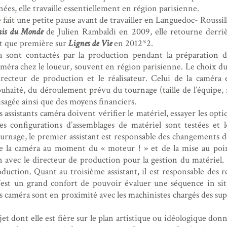
ées, elle travaille essentiellement en région parisienne.
ait une petite pause avant de travailler en Languedoc- Roussill
mis du Monde
de Julien Rambaldi en 2009, elle retourne derri
nt que première sur
Lignes de Vie
en 2012*2.
ra sont contactés par la production pendant la préparation 
éra chez le loueur, souvent en région parisienne. Le choix du 
irecteur de production et le réalisateur. Celui de la caméra
uhaité, du déroulement prévu du tournage (taille de l’équipe, r
sagée ainsi que des moyens financiers.
 assistants caméra doivent vérifier le matériel, essayer les optique
les configurations d’assemblages de matériel sont testées et l
ournage, le premier assistant est responsable des changements d
 la caméra au moment du « moteur ! » et de la mise au point
en avec le directeur de production pour la gestion du matériel. 
oduction. Quant au troisième assistant, il est responsable des 
est un grand confort de pouvoir évaluer une séquence in situ
nts caméra sont en proximité avec les machinistes chargés des supp
jet dont elle est fière sur le plan artistique ou idéologique don