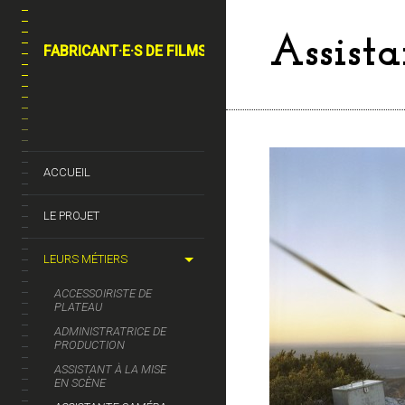
Assist
FABRICANT·E·S DE FILMS
ACCUEIL
LE PROJET
LEURS MÉTIERS
ACCESSOIRISTE DE
PLATEAU
ADMINISTRATRICE DE
PRODUCTION
ASSISTANT À LA MISE
EN SCÈNE