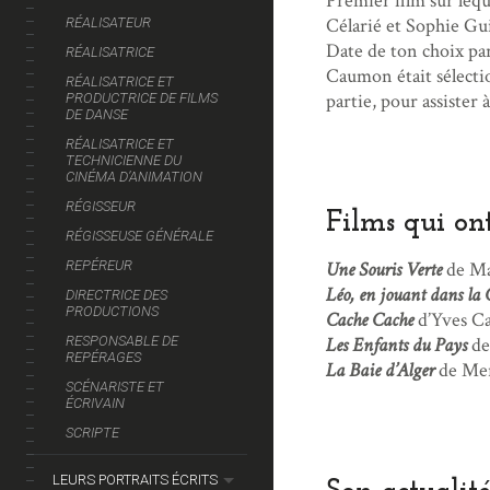
Premier film sur leque
Célarié et Sophie Gu
RÉALISATEUR
Date de ton choix pa
RÉALISATRICE
Caumon était sélectio
RÉALISATRICE ET
partie, pour assister 
PRODUCTRICE DE FILMS
DE DANSE
RÉALISATRICE ET
TECHNICIENNE DU
CINÉMA D’ANIMATION
RÉGISSEUR
Films qui on
RÉGISSEUSE GÉNÉRALE
Une Souris Verte
de Ma
REPÉREUR
Léo, en jouant dans l
DIRECTRICE DES
PRODUCTIONS
Cache Cache
d’Yves C
Les Enfants du Pays
de
RESPONSABLE DE
REPÉRAGES
La Baie d’Alger
de Mer
SCÉNARISTE ET
ÉCRIVAIN
SCRIPTE
LEURS PORTRAITS ÉCRITS