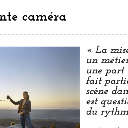
ante caméra
« La mise
un métier
une part a
fait part
scène dans
est quest
du rythm