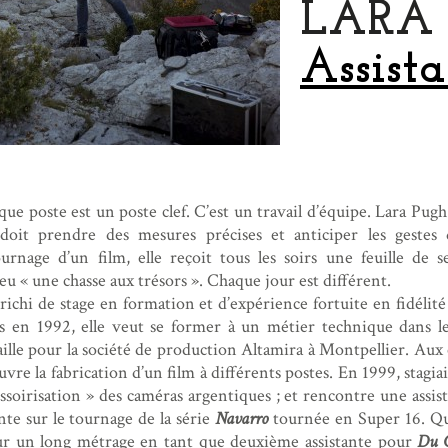
LARA 
Assist
ue poste est un poste clef. C’est un travail d’équipe. Lara Pug
le doit prendre des mesures précises et anticiper les gest
urnage d’un film, elle reçoit tous les soirs une feuille de 
eu « une chasse aux trésors ». Chaque jour est différent.
richi de stage en formation et d’expérience fortuite en fidélité
res en 1992, elle veut se former à un métier technique dans 
vaille pour la société de production Altamira à Montpellier. Aux c
uvre la fabrication d’un film à différents postes. En 1999, stagi
ssoirisation » des caméras argentiques ; et rencontre une assi
nte sur le tournage de la série
Navarro
tournée en Super 16. Que
ur un long métrage en tant que deuxième assistante pour
Du C