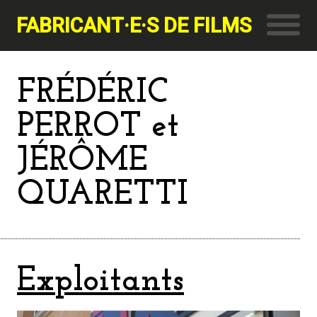
FABRICANT·E·S DE FILMS
FRÉDÉRIC
PERROT et
JÉRÔME
QUARETTI
Exploitants