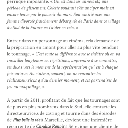
perruque imposante. «
On est dans les années 60, une
période de glissement. Colette voudrait s’émanciper mais est
encore tenue par le pouvoir du mari. Son amitié avec une
femme divorcée fraîchement débarquée de Paris dans ce village
du Sud de la France va l’aider en cela
. »
Entrer dans un personnage au cinéma, cela demande de
la préparation en amont pour aller au plus vite pendant
le tournage. «
C’est toute la différence avec le théâtre où on va
travailler longtemps en répétitions, apprendre à se connaître,
tendu.e.s vers le moment de la représentation qui est à chaque
fois unique. Au cinéma, souvent, on ne rencontre les
réalisat.eur.rice.s qu’au dernier moment, et ses partenaires de
jeu au maquillage
. »
A partir de 2011, profitant du fait que les tournages sont
de plus en plus nombreux dans le Sud, elle contacte les
direct.eur.rice.s de casting et tourne dans des épisodes
de
Plus belle la vie
à Marseille, devient une infirmière
récurrente de
Candice Renoir
à Sète, joue une cliente de