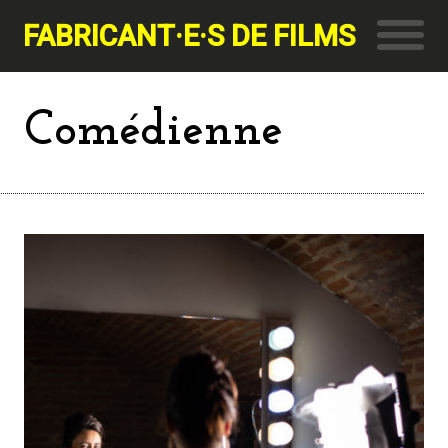
FABRICANT·E·S DE FILMS
Comédienne