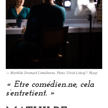
Mathilde Dromard Comédienne. Photo: Ulrich Lebeuf / Myop
«
Etre comédien.ne, cela
s’entretient
. »