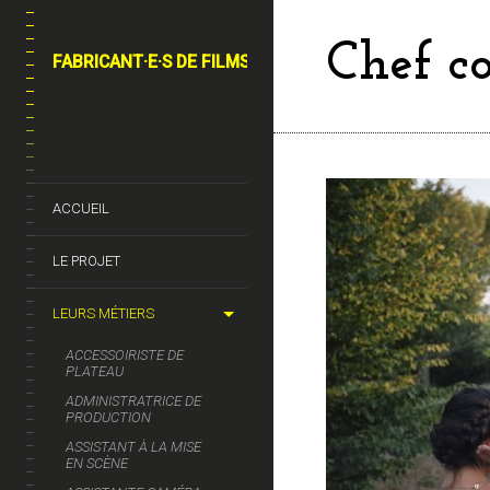
Chef co
FABRICANT·E·S DE FILMS
ACCUEIL
LE PROJET
LEURS MÉTIERS
ACCESSOIRISTE DE
PLATEAU
ADMINISTRATRICE DE
PRODUCTION
ASSISTANT À LA MISE
EN SCÈNE