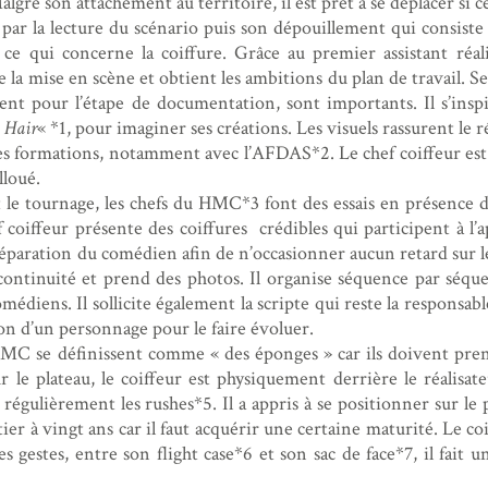
algré son attachement au territoire, il est prêt à se déplacer si 
 par la lecture du scénario puis son dépouillement qui consiste 
r ce qui concerne la coiffure. Grâce au premier assistant réal
e la mise en scène et obtient les ambitions du plan de travail. Se
t pour l’étape de documentation, sont importants. Il s’inspi
n Hair
« *1, pour imaginer ses créations. Les visuels rassurent le r
 des formations, notamment avec l’AFDAS*2. Le chef coiffeur est
lloué.
 le tournage, les chefs du HMC*3 font des essais en présence du
 coiffeur présente des coiffures crédibles qui participent à l’a
paration du comédien afin de n’occasionner aucun retard sur le
 continuité et prend des photos. Il organise séquence par séqu
omédiens. Il sollicite également la scripte qui reste la responsable
tion d’un personnage pour le faire évoluer.
MC se définissent comme « des éponges » car ils doivent pren
r le plateau, le coiffeur est physiquement derrière le réalisat
 régulièrement les rushes*5. Il a appris à se positionner sur le p
ier à vingt ans car il faut acquérir une certaine maturité. Le c
es gestes, entre son flight case*6 et son sac de face*7, il fait u