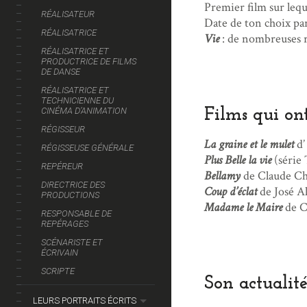
Premier film sur leque
RÉALISATEUR
Date de ton choix pa
RÉALISATRICE
Vie
: de nombreuses re
RÉALISATRICE ET
PRODUCTRICE DE FILMS
DE DANSE
RÉALISATRICE ET
TECHNICIENNE DU
CINÉMA D’ANIMATION
Films qui on
RÉGISSEUR
La graine et le mulet
d’
RÉGISSEUSE GÉNÉRALE
Plus Belle la vie
(série
REPÉREUR
Bellamy
de Claude Ch
DIRECTRICE DES
Coup d’éclat
de José Al
PRODUCTIONS
Madame le Maire
de C
RESPONSABLE DE
REPÉRAGES
SCÉNARISTE ET
ÉCRIVAIN
SCRIPTE
Son actualité
LEURS PORTRAITS ÉCRITS