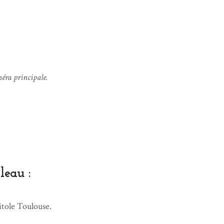
méra principale.
leau :
itole Toulouse.