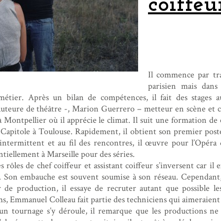
coiffeu
Il commence par tra
parisien mais dans
métier. Après un bilan de compétences, il fait des stages
uteure de théâtre -, Marion Guerrero – metteur en scène et 
 Montpellier où il apprécie le climat. Il suit une formation d
 Capitole à Toulouse. Rapidement, il obtient son premier pos
intermittent et au fil des rencontres, il œuvre pour l’Opéra 
tiellement à Marseille pour des séries.
s rôles de chef coiffeur et assistant coiffeur s’inversent car il 
n. Son embauche est souvent soumise à son réseau. Cependant,
r de production, il essaye de recruter autant que possible le
ms, Emmanuel Colleau fait partie des techniciens qui aimeraient 
’un tournage s’y déroule, il remarque que les productions ne