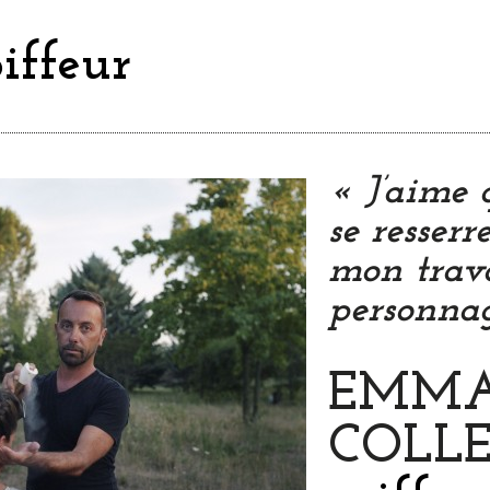
iffeur
« J’aime
se resser
mon trava
personnag
EMMA
COLL