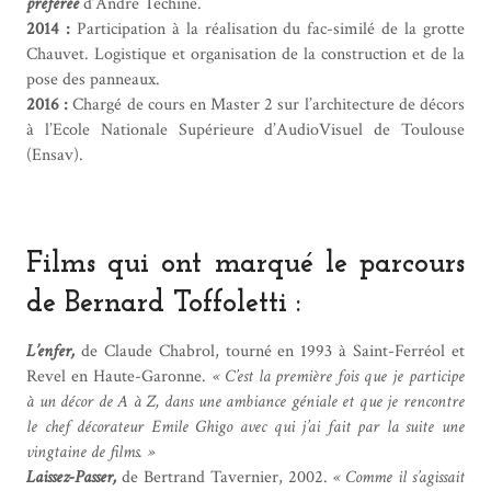
préférée
d’André Téchiné.
2014 :
Participation à la réalisation du fac-similé de la grotte
Chauvet. Logistique et organisation de la construction et de la
pose des panneaux.
2016 :
Chargé de cours en Master 2 sur l’architecture de décors
à l’Ecole Nationale Supérieure d’AudioVisuel de Toulouse
(Ensav).
Films qui ont marqué le parcours
de
Bernard Toffoletti
:
L’enfer,
de Claude Chabrol, tourné en 1993 à Saint-Ferréol et
Revel en Haute-Garonne.
« C’est la première fois que je participe
à un décor de A à Z, dans une ambiance géniale et que je rencontre
le chef décorateur Emile Ghigo avec qui j’ai fait par la suite une
vingtaine de films. »
Laissez-Passer,
de Bertrand Tavernier, 2002.
« Comme il s’agissait