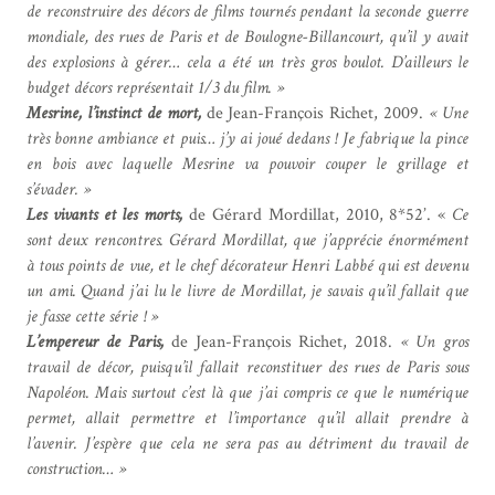
de reconstruire des décors de films tournés pendant la seconde guerre
mondiale, des rues de Paris et de Boulogne-Billancourt, qu’il y avait
des explosions à gérer… cela a été un très gros boulot. D’ailleurs le
budget décors représentait 1/3 du film. »
Mesrine, l’instinct de mort,
de Jean-François Richet, 2009.
« Une
très bonne ambiance et puis… j’y ai joué dedans ! Je fabrique la pince
en bois avec laquelle Mesrine va pouvoir couper le grillage et
s’évader. »
Les vivants et les morts,
de Gérard Mordillat, 2010, 8*52’. «
Ce
sont deux rencontres. Gérard Mordillat, que j’apprécie énormément
à tous points de vue, et le chef décorateur Henri Labbé qui est devenu
un ami. Quand j’ai lu le livre de Mordillat, je savais qu’il fallait que
je fasse cette série ! »
L’empereur de Paris,
de Jean-François Richet, 2018.
« Un gros
travail de décor, puisqu’il fallait reconstituer des rues de Paris sous
Napoléon. Mais surtout c’est là que j’ai compris ce que le numérique
permet, allait permettre et l’importance qu’il allait prendre à
l’avenir. J’espère que cela ne sera pas au détriment du travail de
construction… »