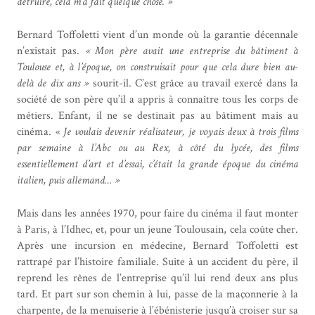
détruire, cela m’a fait quelque chose. »
Bernard Toffoletti vient d’un monde où la garantie décennale
n’existait pas.
« Mon père avait une entreprise du bâtiment à
Toulouse et, à l’époque, on construisait pour que cela dure bien au-
delà de dix ans »
sourit-il. C’est grâce au travail exercé dans la
société de son père qu’il a appris à connaître tous les corps de
métiers. Enfant, il ne se destinait pas au bâtiment mais au
cinéma.
« Je voulais devenir réalisateur, je voyais deux à trois films
par semaine à l’Abc ou au Rex, à côté du lycée, des films
essentiellement d’art et d’essai, c’était la grande époque du cinéma
italien, puis allemand… »
Mais dans les années 1970, pour faire du cinéma il faut monter
à Paris, à l’Idhec, et, pour un jeune Toulousain, cela coûte cher.
Après une incursion en médecine, Bernard Toffoletti est
rattrapé par l’histoire familiale. Suite à un accident du père, il
reprend les rênes de l’entreprise qu’il lui rend deux ans plus
tard. Et part sur son chemin à lui, passe de la maçonnerie à la
charpente, de la menuiserie à l’ébénisterie jusqu’à croiser sur sa