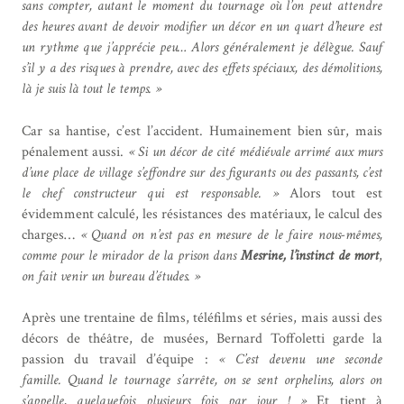
sans compter, autant le moment du tournage où l’on peut attendre
des heures avant de devoir modifier un décor en un quart d’heure est
un rythme que j’apprécie peu… Alors généralement je délègue. Sauf
s’il y a des risques à prendre, avec des effets spéciaux, des démolitions,
là je suis là tout le temps. »
Car sa hantise, c’est l’accident. Humainement bien sûr, mais
pénalement aussi.
« Si un décor de cité médiévale arrimé aux murs
d’une place de village s’effondre sur des figurants ou des passants, c’est
le chef constructeur qui est responsable. »
Alors tout est
évidemment calculé, les résistances des matériaux, le calcul des
charges…
« Quand on n’est pas en mesure de le faire nous-mêmes,
comme pour le mirador de la prison dans
Mesrine, l’instinct de mort
,
on fait venir un bureau d’études. »
Après une trentaine de films, téléfilms et séries, mais aussi des
décors de théâtre, de musées, Bernard Toffoletti garde la
passion du travail d’équipe :
« C’est devenu une seconde
famille. Quand le tournage s’arrête, on se sent orphelins, alors on
s’appelle, quelquefois plusieurs fois par jour ! »
Et tient à