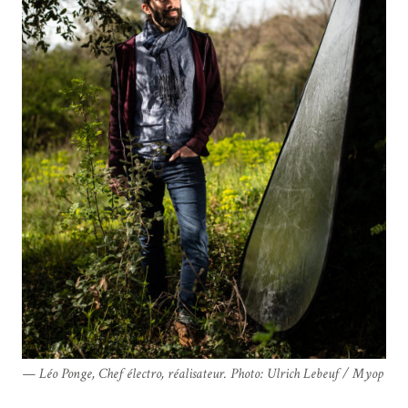
Léo Ponge, Chef électro, réalisateur. Photo: Ulrich Lebeuf / Myop